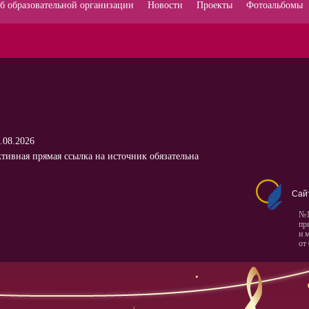
б образовательной организации
Новости
Проекты
Фотоальбомы
.08.2026
тивная прямая ссылка на источник обязательна
Сай
№1
пр
и 
от